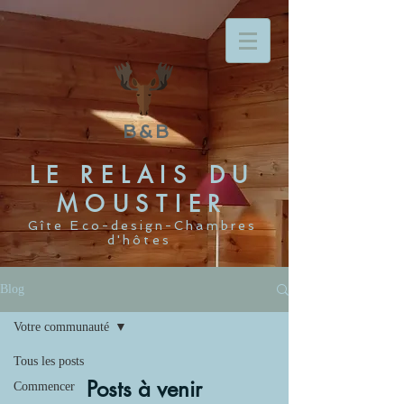
B&B
LE RELAIS DU
MOUSTIER
Gîte Eco-design-Chambres
d'hôtes
Blog
Votre communauté
Tous les posts
Posts à venir
Commencer